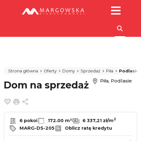
Strona główna
Oferty
Domy
Sprzedaż
Piła
Podlasie
Piła, Podlasie
Dom na sprzedaż
Dodaj do ulubionych
Drukuj
Udostępnij
2
6 pokoi
172.00 m²
6 337,21 zł/m
MARG-DS-205
Oblicz ratę kredytu