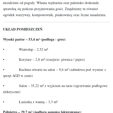
niezależnie od pogody. Własna wędzarnia oraz palenisko doskonale
sprawdzą się podczas przyjmowania gości. Znajdziemy tu również
ogródek warzywny, kompostownik, piaskownicę oraz liczne nasadzenia.
UKŁAD POMIESZCZEŃ
Wysoki parter – 53,4 m² (podłoga - gres):
• Wiatrołap – 2,52 m²
• Korytarz – 2,8 m² (rozejście: piwnica / piętro)
• Kuchnia otwarta na salon – 9,6 m² (zabudowa pod wymiar +
sprzęt AGD w cenie)
• Salon – 35,22 m² z wyjściem na taras (ogrzewanie podłogowe
elektryczne)
• Łazienka z wanną – 3,3 m²
Półpiętro – 29,7 m² (podłoga sosnowa lakierowana):