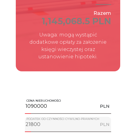
Razem
1,145,068.5 PLN
Uwaga: mogą wystąpić
dodatkowe opłaty za założenie
księgi wieczystej oraz
ustanowienie hipoteki.
CENA NIERUCHOMOŚCI
PLN
PODATEK OD CZYNNOŚCI CYWILNO-PRAWNYCH
PLN