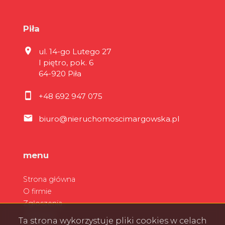
Piła
ul. 14-go Lutego 27
I piętro, pok. 6
64-920 Piła
+48 692 947 075
biuro@nieruchomoscimargowska.pl
menu
Strona główna
O firmie
Zgłoszenia
Ulubione
Ta strona wykorzystuje pliki cookies w celach