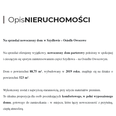
Opis
NIERUCHOMOŚCI
Na sprzedaż nowoczesny dom w Szydłowie – Osiedle Owocowe
Na sprzedaż oferujemy wyjątkowy,
nowoczesny dom parterowy
położony w spokojnej
i cieszącym się sporym zainteresowaniem części Szydłowa – na Osiedlu Owocowym.
Dom o powierzchni
88,75
m
²
, wybudowany w
2019 roku
, znajduje się na działce o
powierzchni
523
m²
.
Wykończony został z najwyższą starannością, przy użyciu materiałów premium.
To idealna propozycja dla osób poszukujących
komfortowego, w pełni wyposażonego
domu
, gotowego do zamieszkania – w miejscu, które łączy nowoczesność z przytulną,
ciepłą atmosferą.