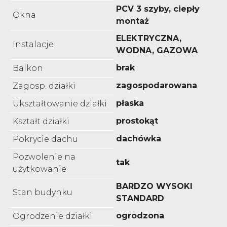
PCV 3 szyby, ciepły
Okna
montaż
ELEKTRYCZNA,
Instalacje
WODNA, GAZOWA
brak
Balkon
zagospodarowana
Zagosp. działki
płaska
Ukształtowanie działki
prostokąt
Kształt działki
dachówka
Pokrycie dachu
Pozwolenie na
tak
użytkowanie
BARDZO WYSOKI
Stan budynku
STANDARD
ogrodzona
Ogrodzenie działki