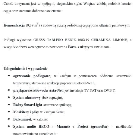
Całość utrzymana jest w spójnym, eleganckim stylu. Wnętrze zdobią ozdobne lamele,
cegła oraz starannie dobrane oświetlenie.
2
Komunikacja
(9,39 m
) z cudowną ścianą ozdobioną cegłą i oświetleniem punktowym.
Podłogi wyłożone: GRESS TABLERO BEIGE 160X19 CERAMIKA LIMONE, a
wszystkie drzwi wewnętrzne to nowoczesna
Porta
z ukrytymi zawiasami.
Udogodnienia i wyposażenie
ogrzewanie podłogowe
, w każdym z pomieszczeń oddzielne sterowniki
temperatury, sterowane aplikacją poprzez Bluetooth-WiFi,
przyłącze światłowodu Asta-Net
, jest instalacja TV-SAT oraz DVB-T,
System alarmowy
(bez osprzętu),
Rolety SmartLight
sterowane aplikacją,
Moskitery i plisy
w każdym oknie,
Biokominek
w salonie,
System audio HECO + Marantz + Project (gramofon)
– możliwość
pozostawienia po uzgodnieniu,