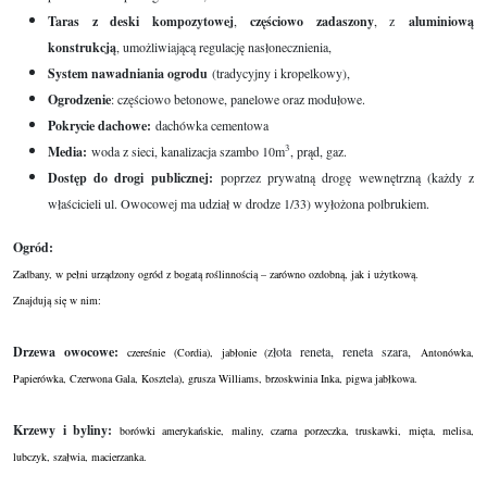
Taras z deski kompozytowej
,
częściowo zadaszony
, z
aluminiową
konstrukcją
, umożliwiającą regulację nasłonecznienia,
System nawadniania ogrodu
(tradycyjny i kropelkowy),
Ogrodzenie
: częściowo betonowe, panelowe oraz modułowe.
Pokrycie dachowe:
dachówka cementowa
3
Media:
woda z sieci, kanalizacja szambo 10m
, prąd, gaz.
Dostęp do drogi publicznej:
poprzez prywatną drogę wewnętrzną (każdy z
właścicieli ul. Owocowej ma udział w drodze 1/33) wyłożona polbrukiem.
Ogród:
Zadbany, w pełni urządzony ogród z bogatą roślinnością – zarówno ozdobną, jak i użytkową.
Znajdują się w nim:
Drzewa owocowe:
złota reneta, reneta szara,
czereśnie (Cordia), jabłonie (
Antonówka,
Papierówka, Czerwona Gala, Kosztela), grusza Williams, brzoskwinia Inka, pigwa jabłkowa.
Krzewy i byliny:
borówki amerykańskie, maliny, czarna porzeczka, truskawki, mięta, melisa,
lubczyk, szałwia, macierzanka.