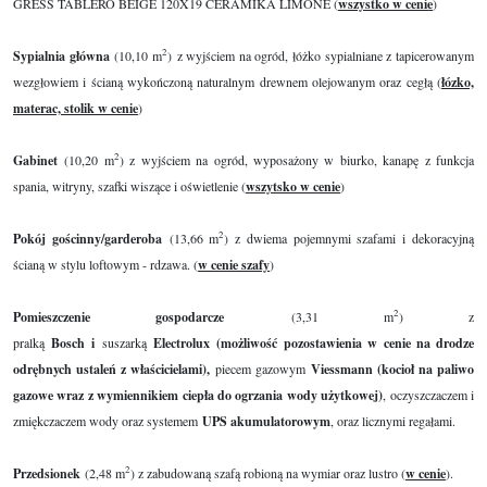
GRESS TABLERO BEIGE 120X19 CERAMIKA LIMONE (
wszystko w cenie
)
2
Sypialnia główna
(10,10 m
)
z wyjściem na ogród, łóżko sypialniane z tapicerowanym
wezgłowiem i ścianą wykończoną naturalnym drewnem olejowanym oraz cegłą (
łózko,
materac, stolik w cenie
)
2
Gabinet
(10,20 m
) z wyjściem na ogród, wyposażony w biurko, kanapę z funkcja
spania, witryny, szafki wiszące i oświetlenie (
wszytsko w cenie
)
2
Pokój gościnny/garderoba
(13,66 m
) z dwiema pojemnymi szafami i dekoracyjną
ścianą w stylu loftowym - rdzawa. (
w cenie szafy
)
2
Pomieszczenie gospodarcze
(3,31 m
) z
pralką
Bosch
i
suszarką
Electrolux
(możliwość pozostawienia w cenie na drodze
odrębnych ustaleń z właścicielami),
piecem gazowym
Viessmann (kocioł na paliwo
gazowe wraz z wymiennikiem ciepła do ogrzania wody użytkowej)
, oczyszczaczem i
zmiękczaczem wody oraz systemem
UPS akumulatorowym
, oraz licznymi regałami.
2
Przedsionek
(2,48 m
) z zabudowaną szafą robioną na wymiar oraz lustro (
w cenie
).