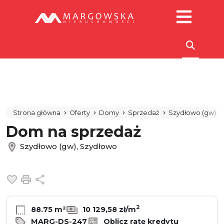
Strona główna
Oferty
Domy
Sprzedaż
Szydłowo (gw)
Dom na sprzedaż
Szydłowo (gw), Szydłowo
Dodaj do ulubionych
Drukuj
Udostępnij
2
88.75 m²
10 129,58 zł/m
MARG-DS-247
Oblicz ratę kredytu