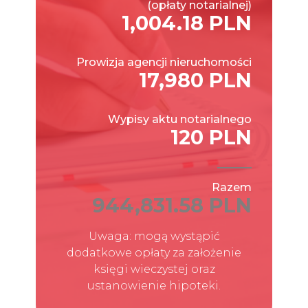
(opłaty notarialnej)
1,004.18 PLN
Prowizja agencji nieruchomości
17,980 PLN
Wypisy aktu notarialnego
120 PLN
Razem
944,831.58 PLN
Uwaga: mogą wystąpić
dodatkowe opłaty za założenie
księgi wieczystej oraz
ustanowienie hipoteki.