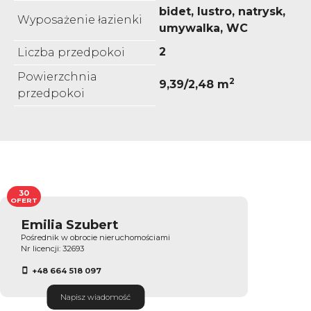
bidet, lustro, natrysk,
Wyposażenie łazienki
umywalka, WC
2
Liczba przedpokoi
Powierzchnia
2
9,39/2,48 m
przedpokoi
30
OFERT
Emilia Szubert
Pośrednik w obrocie nieruchomościami
Nr licencji: 32693
+48 664 518 097
Napisz wiadomość