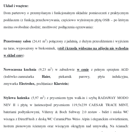
Układ i wnętrze:
Dom parterowy o przemyślanym i funkcjonalnym układzie pomieszczeń z praktycznym
poddaszem (z funkcją przechowywania, częściowo wyłożonym płytą OSB – po którym
można swobodnie chodzić, możliwość podłączenia ogrzewania):
2
Przestronny salon
(24,41 m
) połączony z jadalnią, z dużym przeszkleniem i wyjściem
na taras, wyposażony w biokominek, (
stół i krzesła widoczne na zdjęciu nie wchodzą
w skład ceny
)
2
Nowoczesna kuchnia
(9,23 m
) w zabudowie
w cenie
z pełnym sprzętem AGD
(lodówko-zamrażarka
Haier,
piekarnik parowy, płyta indukcyjna,
zmywarka
Electrolux,
pochłaniacz
Klarstein
)
2
Stylowa łazienka
(5,97 m
) z prysznicem typu walk-in i szybą RADAWAY MODO
NEV II i płytą w łazience/pod prysznicem 119,5x239 CAESAR TRACE MINT,
bateriami podtynkowymi, Villeroy & Boch Subway 2.0 zestaw - bidet i miska WC
wisząca z DirectFlush z deską WC CeramicPlus Weiss Alpin i eleganckim oświetleniem,
lustrem pionowym ściennym oraz wiszącym okrągłym nad umywalką. Na ścianach: