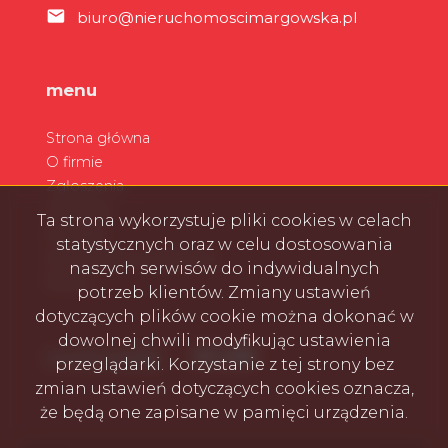
biuro@nieruchomoscimargowska.pl
menu
Strona główna
O firmie
Zgłoszenia
Ulubione
Ta strona wykorzystuje pliki cookies w celach
Kontakt
statystycznych oraz w celu dostosowania
Zarządzanie wynajmem
naszych serwisów do indywidualnych
Rodo
potrzeb klientów. Zmiany ustawień
dotyczących plików cookie można dokonać w
dowolnej chwili modyfikując ustawienia
Facebook
Facebook
Facebook
Facebook
social media
przeglądarki. Korzystanie z tej strony bez
zmian ustawień dotyczących cookies oznacza,
że będą one zapisane w pamięci urządzenia.