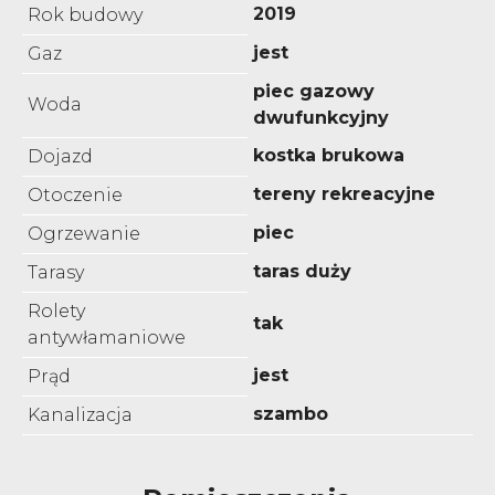
2019
Rok budowy
jest
Gaz
piec gazowy
Woda
dwufunkcyjny
kostka brukowa
Dojazd
tereny rekreacyjne
Otoczenie
piec
Ogrzewanie
taras duży
Tarasy
Rolety
tak
antywłamaniowe
jest
Prąd
szambo
Kanalizacja