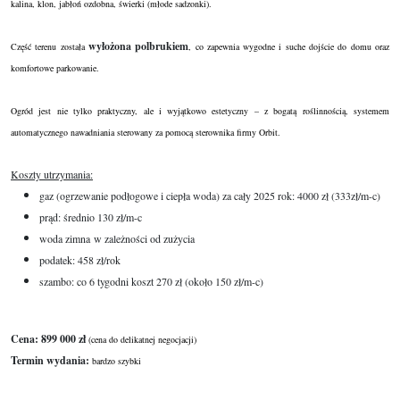
kalina, klon, jabłoń ozdobna, świerki (młode sadzonki).
wyłożona polbrukiem
Część terenu została
, co zapewnia wygodne i suche dojście do domu oraz
komfortowe parkowanie.
Ogród jest nie tylko praktyczny, ale i wyjątkowo estetyczny – z bogatą roślinnością, systemem
automatycznego nawadniania sterowany za pomocą sterownika firmy Orbit.
Koszty utrzymania:
gaz (ogrzewanie podłogowe i ciepła woda) za cały 2025 rok: 4000 zł (333zł/m-c)
prąd: średnio 130 zł/m-c
woda zimna w zależności od zużycia
podatek: 458 zł/rok
szambo: co 6 tygodni koszt 270 zł (około 150 zł/m-c)
Cena: 899 000 zł
(cena do delikatnej negocjacji)
Termin wydania:
bardzo szybki