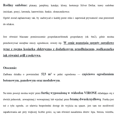
Rośliny ozdobne:
platany, jarzębiny, katalpy, klony, hortensje Silver Dollar, trawy ozdobne
(miskant, pony), lawenda, laurowiśnie, funkie, słonecznikowce.
Ogród został zaplanowany tak, by zachwycał o każdej porze roku i zapewniał prywatność oraz przestrzeń
do relaksu.
Jest również blaszane pomieszczenie gospodarcze/domek gospodarczy (ok 4m2), gdzie można
W cenie pozostają sprzęty ogrodowe
przechowywać niezębne rzeczy ogrodnicze, rowery itp.
wraz z ręczną kosiarką elektryczną z dodatkowym przedłużaczem, podkaszarką
jak również
grill
z pokrywą.
Otoczenie:
523 m²
częściowo ogrodzeniem
Zadbana działka o powierzchni
w pełni ogrodzona —
betonowym, panelowym oraz modułowym
.
furtkę wyposażoną w wideofon VIRONE
Na teren posesji można wejść przez
składająca się z
bramę dwuskrzydłową
dwóch jednostek, zewnętrznej i wewnętrznej lub wjechać przez
. Furtka jest
też z tyłu ogrodu, co ułatwia bezpośredni dostęp do wyjścia na spacer, jest tam tez możliwość
zaparkowania aut przy większej liczbie gości, są tam również nasadzenia drzew: lipa, brzoza, wierzba,