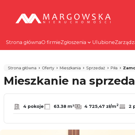
Strona główna
O firmie
Zgłoszenia
Ulubione
Zarządz
Strona główna
Oferty
Mieszkania
Sprzedaż
Piła
Zamo
Mieszkanie na sprzed
2
4 pokoje
63.38 m²
4 725,47 zł/m
2 p