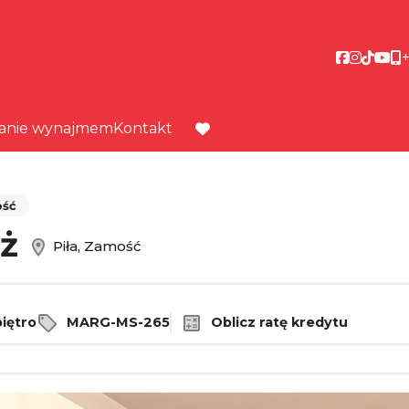
Social link
Social li
Social 
Socia
anie wynajmem
Kontakt
favorite
ść
aż
Piła, Zamość
iętro
MARG-MS-265
Oblicz ratę kredytu