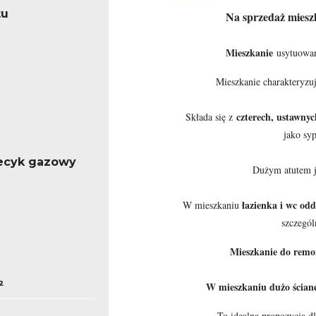
tu
Na sprzedaż miesz
Mieszkanie
usytuowa
Mieszkanie charakteryzu
czterech, ustawnyc
Składa się z
jako syp
iecyk gazowy
Dużym atutem 
łazienka i wc odd
W mieszkaniu
szczegól
Mieszkanie do remon
²
W mieszkaniu dużo ściane
To idealna propozycja d