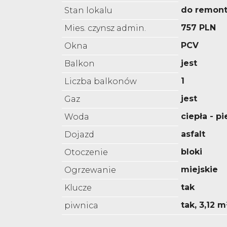
do remon
Stan lokalu
757 PLN
Mies. czynsz admin.
PCV
Okna
jest
Balkon
1
Liczba balkonów
jest
Gaz
ciepła - p
Woda
asfalt
Dojazd
bloki
Otoczenie
miejskie
Ogrzewanie
tak
Klucze
tak, 3,12 m
piwnica