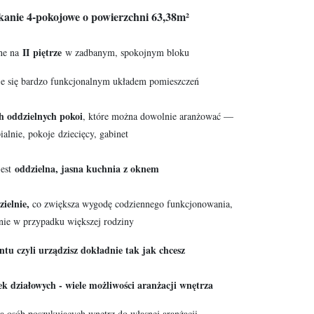
kanie 4-pokojowe o powierzchni 63,38m²
II piętrze
ne na
w zadbanym, spokojnym bloku
je się bardzo funkcjonalnym układem pomieszczeń
h oddzielnych pokoi
, które można dowolnie aranżować —
ialnie, pokoje dziecięcy, gabinet
oddzielna, jasna kuchnia z oknem
jest
zielnie,
co zwiększa wygodę codziennego funkcjonowania,
nie w przypadku większej rodziny
tu czyli urządzisz dokładnie tak jak chcesz
k działowych - wiele możliwości aranżacji wnętrza
la osób poszukujących wnętrz do własnej aranżacji