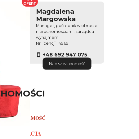
OFERT
Magdalena
Margowska
Manager, pośrednik w obrocie
nieruchomosciami, zarządca
wynajmem
Nr licencji: 14969
+48 692 947 075
Napisz wiadomość
CHOMOŚCI
PIŁA - OS. ZAMOŚĆ
REZERWACJA