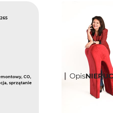
265
Opis
NIERU
emontowy, CO,
cja, sprzątanie