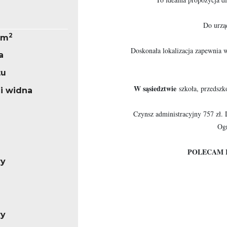
Do urzą
2
9 m
Doskonała lokalizacja zapewnia w
a
tu
W sąsiedztwie
szkoła, przedszk
 i widna
Czynsz administracyjny 757 zł. 
Ogr
POLECAM 
ry
ry