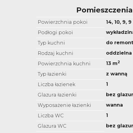
Pomieszczenia
Powierzchnia pokoi
14, 10, 9, 
wykładzin
Podłogi pokoi
do remon
Typ kuchni
oddzielna
Rodzaj kuchni
2
13 m
Powierzchnia kuchni
z wanną
Typ łazienki
1
Liczba łazienek
bez glazu
Glazura łazienki
wanna
Wyposażenie łazienki
1
Liczba WC
bez glazu
Glazura WC