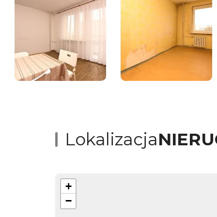
Lokalizacja
NIER
+
−