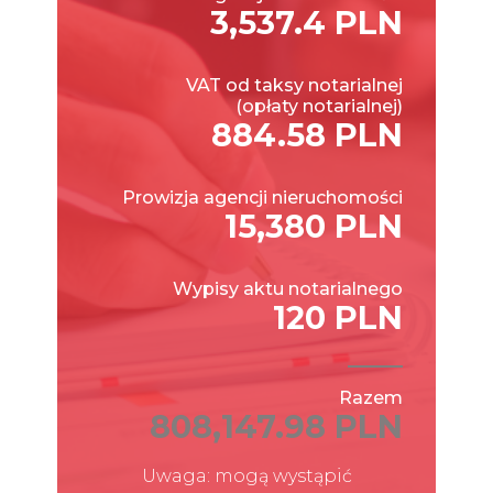
3,537.4 PLN
VAT od taksy notarialnej
(opłaty notarialnej)
884.58 PLN
Prowizja agencji nieruchomości
15,380 PLN
Wypisy aktu notarialnego
120 PLN
Razem
808,147.98 PLN
Uwaga: mogą wystąpić