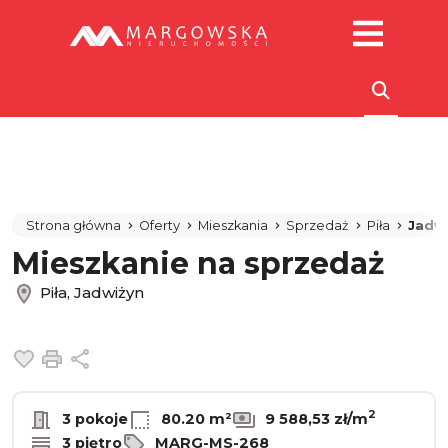
Strona główna
Oferty
Mieszkania
Sprzedaż
Piła
Jadw
Mieszkanie na sprzedaż
Piła, Jadwiżyn
Dodaj do ulubionych
Drukuj
Udostępnij
2
3 pokoje
80.20 m²
9 588,53 zł/m
3 piętro
MARG-MS-268