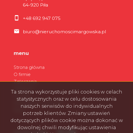
64-920 Piła
+48 692 947 075
biuro@nieruchomoscimargowska.pl
menu
Strona główna
O firmie
Zgłoszenia
Ulubione
Ta strona wykorzystuje pliki cookies w celach
Kontakt
statystycznych oraz w celu dostosowania
Zarządzanie wynajmem
naszych serwisów do indywidualnych
Rodo
potrzeb klientów. Zmiany ustawień
dotyczących plików cookie można dokonać w
dowolnej chwili modyfikując ustawienia
Facebook
Facebook
Facebook
Facebook
social media