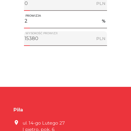
PLN
PROWIZJA
%
WYSOKOŚĆ PROWIZJI
PLN
Piła
ul. 14-go Lutego 27
I piętro, pok. 6