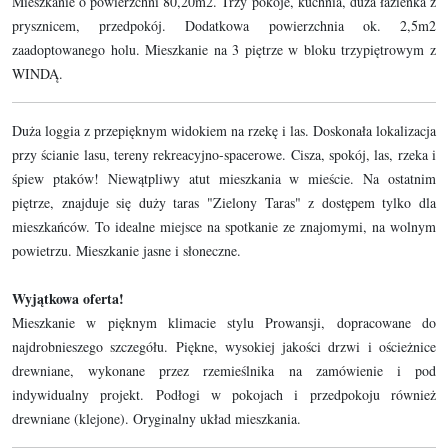
Mieszkanie o powierzchni 80,20m2. Trzy pokoje, kuchnia, duża łazienka z
prysznicem, przedpokój. Dodatkowa powierzchnia ok. 2,5m2
zaadoptowanego holu. Mieszkanie na 3 piętrze w bloku trzypiętrowym z
WINDĄ.
Duża loggia z przepięknym widokiem na rzekę i las. Doskonała lokalizacja
przy ścianie lasu, tereny rekreacyjno-spacerowe. Cisza, spokój, las, rzeka i
śpiew ptaków! Niewątpliwy atut mieszkania w mieście. Na ostatnim
piętrze, znajduje się duży taras "Zielony Taras" z dostępem tylko dla
mieszkańców. To idealne miejsce na spotkanie ze znajomymi, na wolnym
powietrzu. Mieszkanie jasne i słoneczne.
Wyjątkowa oferta!
Mieszkanie w pięknym klimacie stylu Prowansji, dopracowane do
najdrobnieszego szczegółu. Piękne, wysokiej jakości drzwi i ościeżnice
drewniane, wykonane przez rzemieślnika na zamówienie i pod
indywidualny projekt. Podłogi w pokojach i przedpokoju również
drewniane (klejone). Oryginalny układ mieszkania.