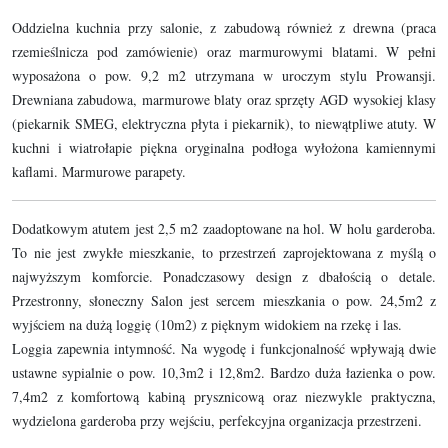
Oddzielna kuchnia przy salonie, z zabudową również z drewna (praca
rzemieślnicza pod zamówienie) oraz marmurowymi blatami. W pełni
wyposażona o pow. 9,2 m2 utrzymana w uroczym stylu Prowansji.
Drewniana zabudowa, marmurowe blaty oraz sprzęty AGD wysokiej klasy
(piekarnik SMEG, elektryczna płyta i piekarnik), to niewątpliwe atuty. W
kuchni i wiatrołapie piękna oryginalna podłoga wyłożona kamiennymi
kaflami. Marmurowe parapety.
Dodatkowym atutem jest 2,5 m2 zaadoptowane na hol. W holu garderoba.
To nie jest zwykłe mieszkanie, to przestrzeń zaprojektowana z myślą o
najwyższym komforcie. Ponadczasowy design z dbałością o detale.
Przestronny, słoneczny Salon jest sercem mieszkania o pow. 24,5m2 z
wyjściem na dużą loggię (10m2) z pięknym widokiem na rzekę i las.
Loggia zapewnia intymność. Na wygodę i funkcjonalność wpływają dwie
ustawne sypialnie o pow. 10,3m2 i 12,8m2. Bardzo duża łazienka o pow.
7,4m2 z komfortową kabiną prysznicową oraz niezwykle praktyczna,
wydzielona garderoba przy wejściu, perfekcyjna organizacja przestrzeni.