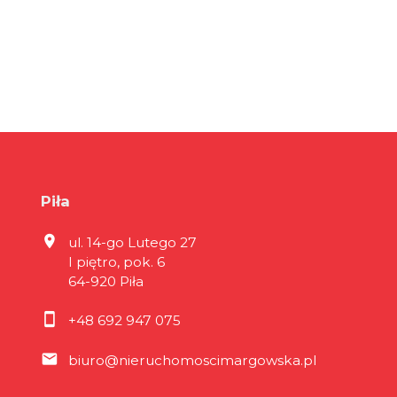
Piła
ul. 14-go Lutego 27
I piętro, pok. 6
64-920 Piła
+48 692 947 075
biuro@nieruchomoscimargowska.pl