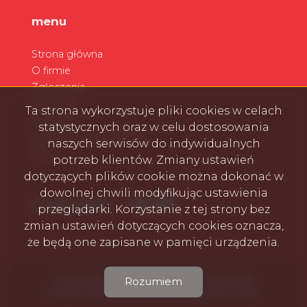
menu
Strona główna
O firmie
Zgłoszenia
Ulubione
Ta strona wykorzystuje pliki cookies w celach
Kontakt
statystycznych oraz w celu dostosowania
Zarządzanie wynajmem
naszych serwisów do indywidualnych
Rodo
potrzeb klientów. Zmiany ustawień
dotyczących plików cookie można dokonać w
dowolnej chwili modyfikując ustawienia
Facebook
Facebook
Facebook
Facebook
social media
przeglądarki. Korzystanie z tej strony bez
zmian ustawień dotyczących cookies oznacza,
że będą one zapisane w pamięci urządzenia.
Firma MARGOWSKA NIERUCHOMOŚCI © 2026
Rozumiem
Program dla biur nieruchomości
Galactica Virgo