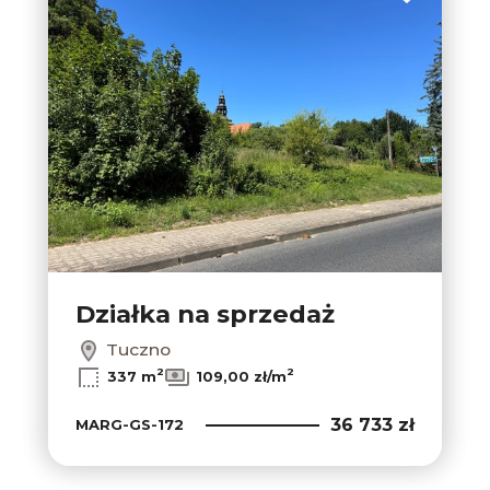
Dodaj do u
Działka na sprzedaż
Tuczno
2
2
337 m
109,00 zł/m
36 733 zł
MARG-GS-172