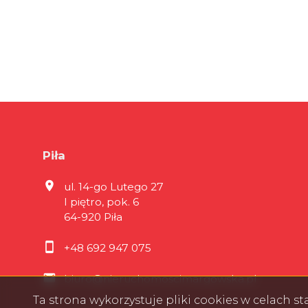
Piła
ul. 14-go Lutego 27
I piętro, pok. 6
64-920 Piła
+48 692 947 075
biuro@nieruchomoscimargowska.pl
Ta strona wykorzystuje pliki cookies w celach 