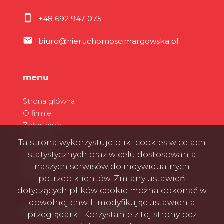
+48 692 947 075
biuro@nieruchomoscimargowska.pl
menu
Strona główna
O firmie
Zgłoszenia
Ulubione
Ta strona wykorzystuje pliki cookies w celach
Kontakt
statystycznych oraz w celu dostosowania
Zarządzanie wynajmem
naszych serwisów do indywidualnych
Rodo
potrzeb klientów. Zmiany ustawień
dotyczących plików cookie można dokonać w
dowolnej chwili modyfikując ustawienia
Facebook
Facebook
Facebook
Facebook
social media
przeglądarki. Korzystanie z tej strony bez