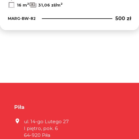
2
2
16 m
31,06 zł/m
500 zł
MARG-BW-82
Piła
ul. 14-go Lutego 27
I piętro, pok. 6
64-920 Piła