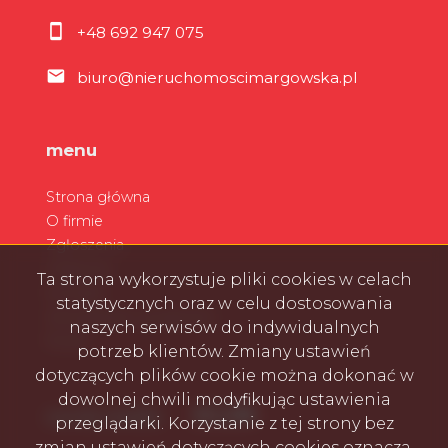
+48 692 947 075
biuro@nieruchomoscimargowska.pl
menu
Strona główna
O firmie
Zgłoszenia
Ulubione
Ta strona wykorzystuje pliki cookies w celach
Kontakt
statystycznych oraz w celu dostosowania
Zarządzanie wynajmem
naszych serwisów do indywidualnych
Rodo
potrzeb klientów. Zmiany ustawień
dotyczących plików cookie można dokonać w
dowolnej chwili modyfikując ustawienia
Facebook
Facebook
Facebook
Facebook
social media
przeglądarki. Korzystanie z tej strony bez
zmian ustawień dotyczących cookies oznacza,