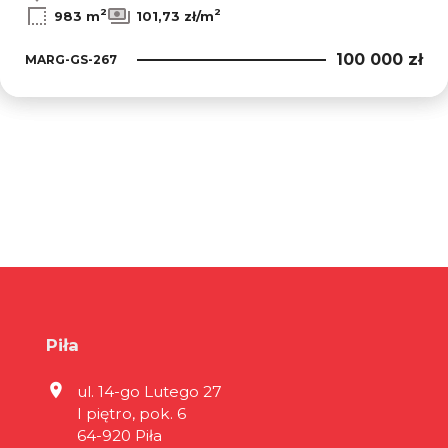
2
2
983 m
101,73 zł/m
100 000 zł
MARG-GS-267
Piła
ul. 14-go Lutego 27
I piętro, pok. 6
64-920 Piła