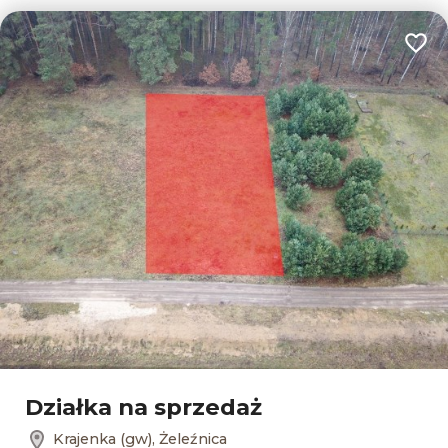
Dodaj
Leaflet
Działka na sprzedaż
Krajenka (gw), Żeleźnica