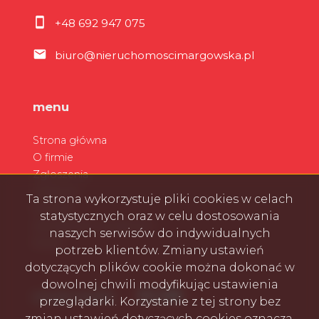
+48 692 947 075
biuro@nieruchomoscimargowska.pl
menu
Strona główna
O firmie
Zgłoszenia
Ulubione
Ta strona wykorzystuje pliki cookies w celach
Kontakt
statystycznych oraz w celu dostosowania
Zarządzanie wynajmem
naszych serwisów do indywidualnych
Rodo
potrzeb klientów. Zmiany ustawień
dotyczących plików cookie można dokonać w
dowolnej chwili modyfikując ustawienia
Facebook
Facebook
Facebook
Facebook
social media
przeglądarki. Korzystanie z tej strony bez
zmian ustawień dotyczących cookies oznacza,